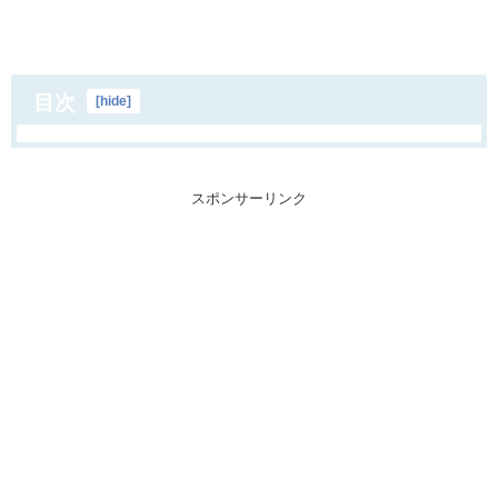
目次
[
hide
]
スポンサーリンク