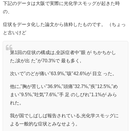
下記のデータは大阪で実際に光化学スモッグが起きた時
の、
症状をデータ化した論文から抜粋したものです。 （ちょっ
と古いけど
第1回の症状の構成は,全訴症者中"眼 が ちかちかし
た,涙が出 た"が70.3%で 最も多く,
次いで"のどが痛い"63.9%,"咳"42.6%が 目立 った。
他に,"胸が苦しい"36.9%,"頭痛"32.7%,"疾"12.5%,"め
まい"9.5%,"吐気"7.6%,"手 足 のしびれ"1.1%が みら
れた。
我が国でしばしば報告されている,光化学スモッグに
よる一般的な症状とみなせよう。