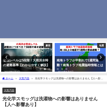
地震
防災グッズ
南海トラフが半割れで1週間避
災害時のトイレの問題？最低50回
難？南海トラフ地震臨時情報とは
分を目安として用意しよう
2019年6月9日
2018年9月16日
ホーム
大気汚染
光化学スモッグは洗濯物への影響はありません【人へ影響
あり】
大気汚染
光化学スモッグは洗濯物への影響はありません
【人へ影響あり】