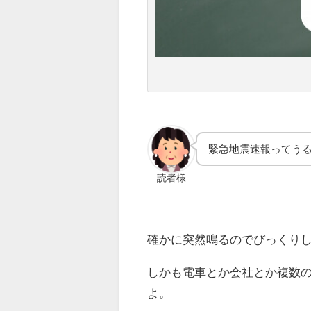
緊急地震速報ってう
読者様
確かに突然鳴るのでびっくり
しかも電車とか会社とか複数
よ。