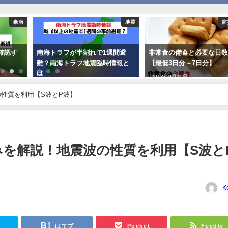
豪雨
地震
防
確認す
南海トラフが半割れで1週間避
非常食の備蓄と必要な日
難？南海トラフ地震臨時情報と
【最低3日分～7日分】
は
2018年9月15日
2019年6月9日
性質を利用【S波とP波】
を解説！地震波の性質を利用【S波と
K
r
はてブ
Pocket
Feedly