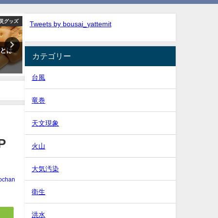
災グッズ
防災グッズ
Tweets by bousai_yattemit
数とは
災害時のトイレの問題？最低50
直下型地震の仕組みを解説
カテゴリー
回分を目安として用意しよう
徴と揺れ方【わかりやすく
説】
2018年9月16日
台風
2019年5月15日
竜巻
天文現象
P
火山
大気汚染
ochan
衛生
洪水