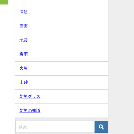
津波
雪害
地震
豪雨
火災
土砂
防災グッズ
防災の知識