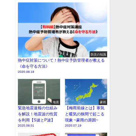
防災の知識
熱中症対策について！熱中症予防管理者が教える
《命を守る方法》
2020.08.18
地震
豪雨
緊急地震速報の仕組み
【梅雨前線とは】寒気
を解説！地震波の性質
と暖気の狭間で起こる
を利用【S波とP波】
現象 ~豪雨の原因~
2020.08.01
2020.07.19