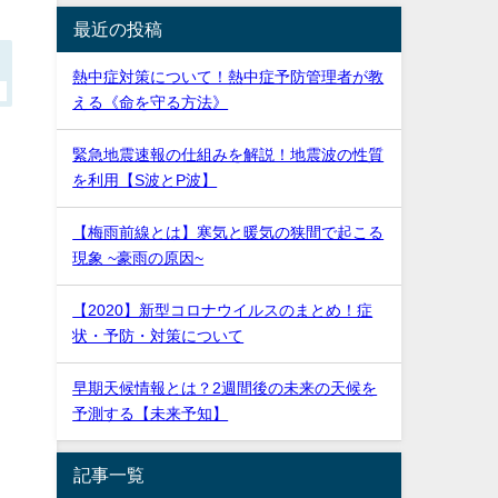
最近の投稿
熱中症対策について！熱中症予防管理者が教
える《命を守る方法》
緊急地震速報の仕組みを解説！地震波の性質
を利用【S波とP波】
【梅雨前線とは】寒気と暖気の狭間で起こる
現象 ~豪雨の原因~
【2020】新型コロナウイルスのまとめ！症
状・予防・対策について
早期天候情報とは？2週間後の未来の天候を
予測する【未来予知】
記事一覧