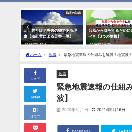
豪雨
防災の知識
雨洪水時
積乱雲とは？災害の卵である理
台風から身を守るために
すく解
由【積乱雲による災害一覧】
べき【3つの情報】
2019年7月15日
2019年10月15日
ホーム
地震
緊急地震速報の仕組みを解説！地震波の
地震
シェア
緊急地震速報の仕組み
波】
Tweet
B!
2020年8月1日
2021年9月16日
はてブ
Facebook
Twitte