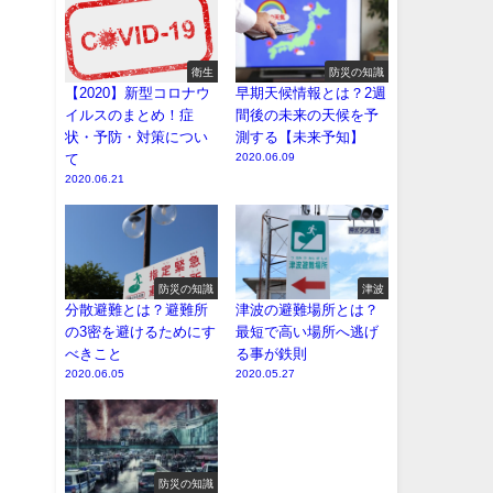
衛生
防災の知識
【2020】新型コロナウ
早期天候情報とは？2週
イルスのまとめ！症
間後の未来の天候を予
状・予防・対策につい
測する【未来予知】
て
2020.06.09
2020.06.21
防災の知識
津波
分散避難とは？避難所
津波の避難場所とは？
の3密を避けるためにす
最短で高い場所へ逃げ
べきこと
る事が鉄則
2020.06.05
2020.05.27
防災の知識