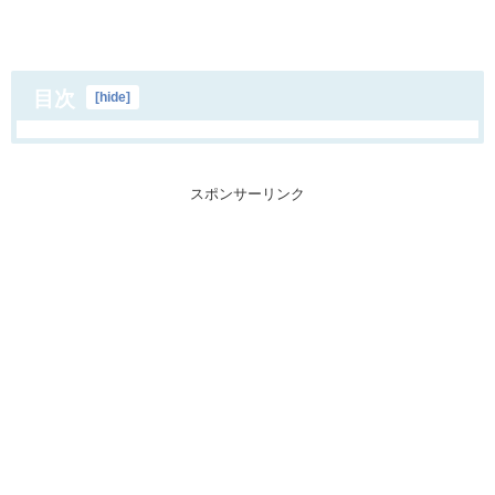
目次
[
hide
]
スポンサーリンク