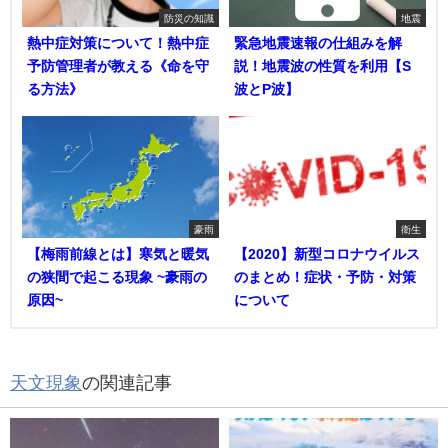
防災の知識
地震
熱中症対策について！熱中症
緊急地震速報の仕組みを解
予防管理者が教える《命を守
説！地震波の性質を利用【S
る方法》
波とP波】
豪雨
衛生
【梅雨前線とは】寒気と暖気
【2020】新型コロナウイルス
の狭間で起こる現象 ~豪雨の
のまとめ！症状・予防・対策
原因~
について
天文現象
の関連記事