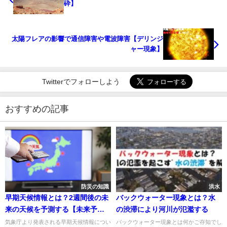
砕】
太陽フレアの影響で通信障害や電波障害【デリンジ
ャー現象】
Twitterでフォローしよう
おすすめの記事
防災の知識
洪水
早期天候情報とは？2週間後の未
バックウォーター現象とは？水
来の天候を予測する【未来予
の渋滞により河川が氾濫する
知】
気象庁より発表される早期天候情報につい
バックウォーター現象とは何かご存知でし