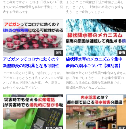
てご存知ですか？ これは6日後から14日後
ょうか？ この現象は下流の水位が上昇し
までの気温や積雪量を事前に予測して、発
たことにより、 上流側の水流が行き場を
表する仕組みです。 ...
失うことで逆流してしまい...
衛生
豪雨
アビガンってコロナに効くの？
線状降水帯のメカニズム？集中
新型肺炎の特効薬となる可能性
豪雨の原因について【積乱雲】
アビガン錠という薬をご存知でしょうか。
線状降水帯という積乱雲の集合体を皆さん
アビガンはもともとは抗インフルエンザ薬
はご存知でしょうか。 これは集中豪雨の
として日本で開発された薬。 今、新型コ
原因になる非常に危険な気象現象です。
ロナウイルスにアビガン...
線状降水帯のメカニズムは...
防災の知識
洪水