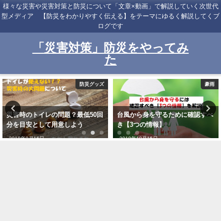
様々な災害や災害対策と防災について「文章×動画」で解説していく次世代
型メディア 【防災をわかりやすく伝える】をテーマにゆるく解説してくブ
ログです
「災害対策」防災をやってみ
た
豪雨
地震
台風から身を守るために確認すべ
直下型地震の仕組みを解説！特徴
き【3つの情報】
と揺れ方【わかりやすく解説】
2019年10月15日
2019年5月15日