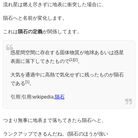
流れ星は燃え尽きずに地表に衝突した場合に、
隕石へと名前が変化します。
これは
隕石の定義
が関係してます。
惑星間空間に存在する固体物質が地球あるいは惑星
[1]
[2]
表面に落下してきたもので
、
大気を通過中に高熱で気化せずに残ったものが隕石
[1]
である
。
引用:引用:wikipedia,
隕石
つまり無事に地表まで落ちてきたら隕石へと、
ランクアップできるんだね。(隕石のほうが強い