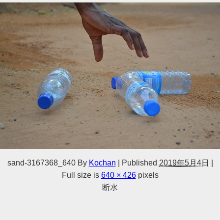
sand-3167368_640
By
Kochan
|
Published
2019年5月4日
|
Full size is
640 × 426
pixels
断水