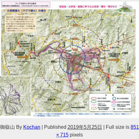
御嶽山
By
Kochan
|
Published
2019年5月25日
|
Full size is
851
× 715
pixels